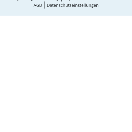
AGB
Datenschutzeinstellungen
¹ Aktionsbedingungen
schließen
Ergebnisse anzeigen (9)