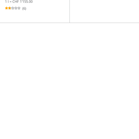
1 l = CHF 1'155.00
(6)