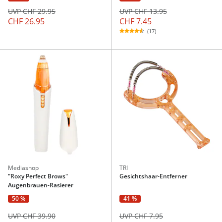
UVP CHF 13.95
UVP CHF 29.95
CHF 7.45
CHF 26.95
(17)
Mediashop
TRI
"Roxy Perfect Brows"
Gesichtshaar-Entferner
Augenbrauen-Rasierer
50 %
41 %
UVP CHF 39.90
UVP CHF 7.95