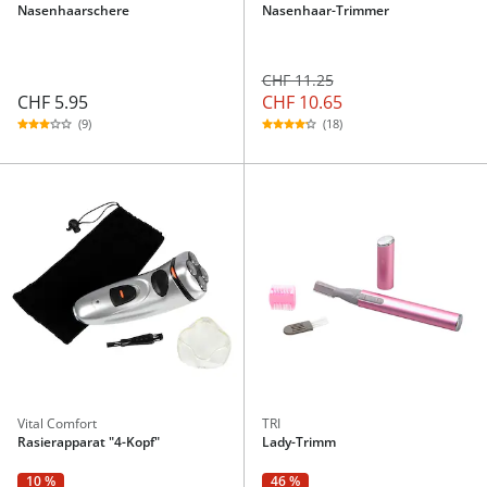
Nasenhaarschere
Nasenhaar-Trimmer
CHF 11.25
CHF 5.95
CHF 10.65
(9)
(18)
Vital Comfort
TRI
Rasierapparat "4-Kopf"
Lady-Trimm
46 %
10 %