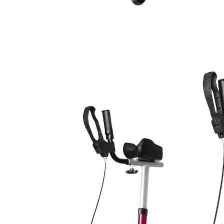
CHF 235.95
inkl. MwSt. und zzgl.
Versandkosten
In den Warenkorb
Lieferbar - in 4-5 Werktagen bei Ihnen
Alternativprodukt
Zu diesem Artikel haben wir eine Alternative gefunden,
die Sie interessieren könnte:
DIETZ REHA PRODUKTE
Arthritis-Rollator FAKTO+ mit Unterarmauflage
Einzelpreis: