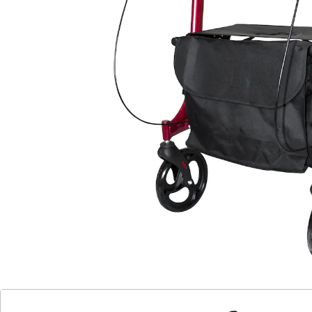
UVP CHF 728.00
CHF 443.95
Freiheit genießen: Ergonomischer Begleiter für
Aktive
ergonomische Griffe
PU-gepolsterte Unterarm-Auflagen
für drinnen und draußen
Höhe verstellbar
platzsparend faltbar
für aufrechte Haltung
gut für Arthritispatienten
mit Transportsicherung
Erleben Sie tollen Komfort und Sicherheit mit unserem