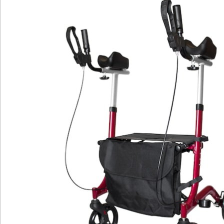
Arthritis Rollator. Speziell entwickelt für Rheuma- und
Arthritis-Patienten, bietet dieser Rollator eine Vielzahl
von praktischen Funktionen. Die ergonomisch
gestalteten Griffe minimieren Belastungen auf Ihre
Hände und Arme. Die weichen und bequemen
Unterarmstützen sind in der Höhe verstellbar, passen
sich perfekt an Ihre Bedürfnisse an.
Der stabile Aluminium-Rahmen gewährleistet
Langlebigkeit und Sicherheit. Ganz gleich, ob drinnen
oder draußen, die leicht laufenden Räder ermöglichen
ein geschmeidiges Fortbewegen auf verschiedenen
Oberflächen. Der Rollator lässt sich platzsparend
zusammenfalten, was Transport und Lagerung
erleichtert. Zusätzlich verfügt der Rollator über zwei
Feststell-Bremsen, die Ihre Sicherheit und Kontrolle
weiter erhöhen.
Für kleine Pausen bietet der Rollator einen integrierten
Sitz. Und mit der abnehmbaren Tasche (5 Liter