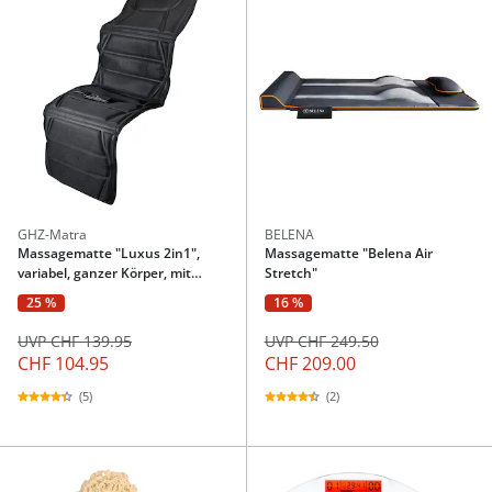
GHZ-Matra
BELENA
Massagematte "Luxus 2in1",
Massagematte "Belena Air
variabel, ganzer Körper, mit
Stretch"
Wärmefunktion
25 %
16 %
UVP CHF 139.95
UVP CHF 249.50
CHF 104.95
CHF 209.00
(5)
(2)