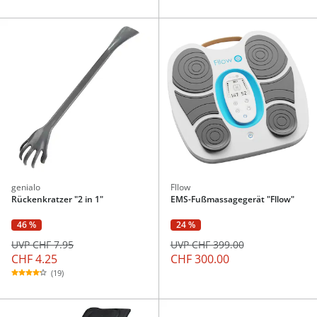
genialo
Fllow
Rückenkratzer "2 in 1"
EMS-Fußmassagegerät "Fllow"
46 %
24 %
UVP CHF 7.95
UVP CHF 399.00
CHF 4.25
CHF 300.00
(19)