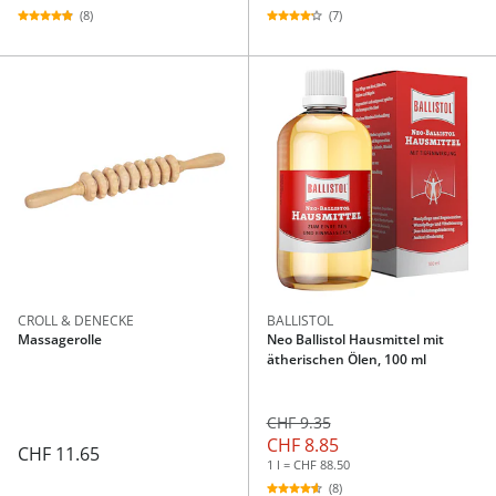
(8)
(7)
CROLL & DENECKE
BALLISTOL
Massagerolle
Neo Ballistol Hausmittel mit
ätherischen Ölen, 100 ml
CHF 9.35
CHF 8.85
CHF 11.65
1 l = CHF 88.50
(8)