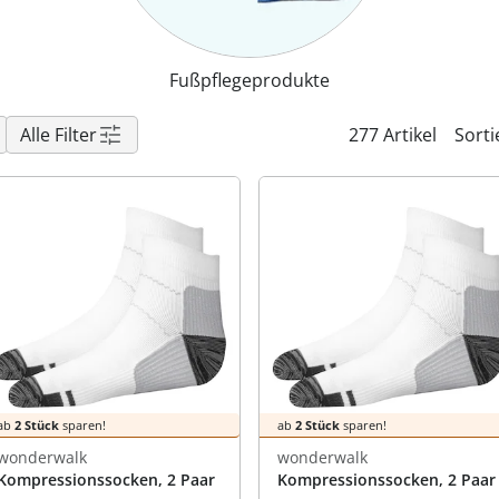
praktische
auf einer
Uringeruc
die Kranke
Parotitisp
Jetzt entde
Jetzt entde
Alltagshilf
Vibrationsp
neutralisie
Jetzt entde
Jetzt entde
Haushalt
jetzt entde
Jetzt entde
Fußpflegeprodukte
Jetzt entde
Alle Filter
277 Artikel
Sorti
ab
2 Stück
sparen!
ab
2 Stück
sparen!
wonderwalk
wonderwalk
Kompressionssocken, 2 Paar
Kompressionssocken, 2 Paar