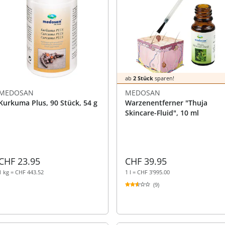
ab
2 Stück
sparen!
MEDOSAN
MEDOSAN
Kurkuma Plus, 90 Stück, 54 g
Warzenentferner "Thuja
Skincare-Fluid", 10 ml
CHF 23.95
CHF 39.95
1 kg = CHF 443.52
1 l = CHF 3'995.00
(9)