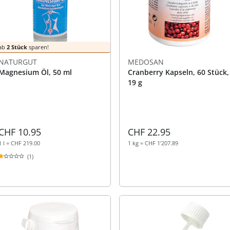
ab
2 Stück
sparen!
NATURGUT
MEDOSAN
Magnesium Öl, 50 ml
Cranberry Kapseln, 60 Stück,
19 g
CHF 10.95
CHF 22.95
1 l = CHF 219.00
1 kg = CHF 1'207.89
(1)