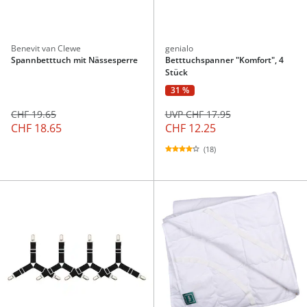
Benevit van Clewe
genialo
Spannbetttuch mit Nässesperre
Betttuchspanner "Komfort", 4
Stück
31 %
CHF 19.65
UVP CHF 17.95
CHF 18.65
CHF 12.25
(18)