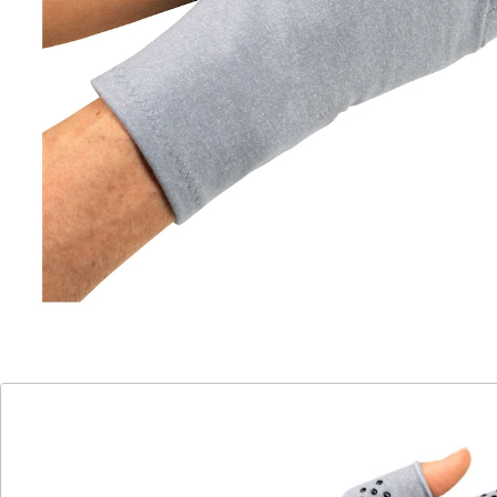
milde Kompression, erhöhen die Durchblutung und
können so Ihr Wohlgefühl erhöhen. Weiches,
atmungsaktives Spandex-Material. Kleine Noppen
machen die Handfläche besonders griffig.
Ideal zur Linderung von:
- Schmerzen
- Steifheit
- rheumatischen Beschwerden
- Schwellungen
Details
Hinweise & Hersteller
Bewertungen