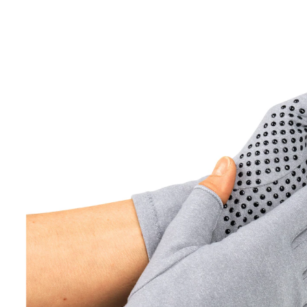
ab
CHF 11.00
inkl. MwSt. und zzgl.
Versandkosten
Größe
In den Warenkorb
Sofort lieferbar - in 3-4 Werktagen bei Ihnen
mit griffigen Noppen
milde Kompression
atmungsaktiv
Die leichten, fingerlosen Handschuhe sorgen für eine