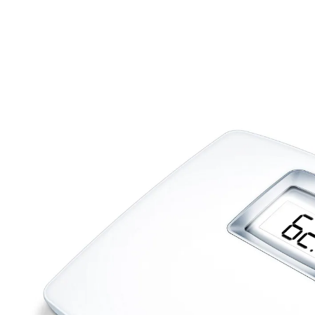
CHF 57.65
inkl. MwSt. und zzgl.
Versandkosten
In den Warenkorb
Sofort lieferbar - in 3-4 Werktagen bei Ihnen
Extra große Ziffern!
Quickstart
Abschaltautomatik
Überlastungsanzeige
Auf der großen, ergonomisch geformten Wiegefläche
stehen Sie sicher. Die besonders große, beleuchtete
LCD-Anzeige mit den ca. 4 cm hohen Ziffern ist auch