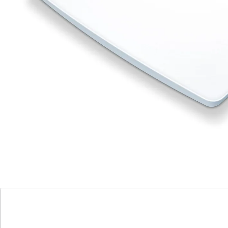
ohne Brille gut ablesbar. 100 g-Einteilung.
Batteriehinweis:
Batterien sind im Lieferumfang enthalten. (AAA Micro x
2)
Details
Hinweise & Hersteller
Bewertungen