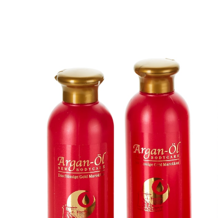
CHF 31.35
CHF 29.75
1 l = CHF 29.75
inkl. MwSt. und zzgl.
Versandkosten
In den Warenkorb
Sofort lieferbar - in 3-4 Werktagen bei Ihnen
Strahlend, gepflegte Haut!
Pflege-Serie für Haut und Haar
regenerativ
feuchtigkeitsspendend und
entzündungshemmend
Die PflegeSerie mit Arganöl für Haut und Haare. Das