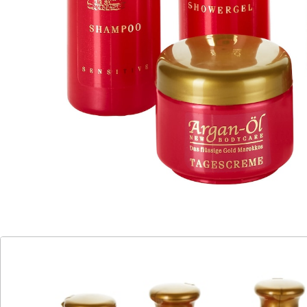
kostbare Öl wird aus den Samen der seltenen Arganie
gepresst, die nur alle 2 Jahre Früchte trägt. Ein sehr
exquisiter und kostbarer Wirkstoff.
Im Set enthalten:
250 ml Duschgel
250 ml Bodylotion
250 ml Shampoo
125 ml Tagescreme
125 ml Nachtcreme
Details
Hinweise & Hersteller