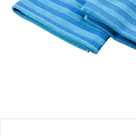
auf der einen Seite mit Mikroborsten besetzt, die auch
hartnäckige Verschmutzungen ohne zu kratzen
entfernen und auf der anderen Seite mit weichen
Mikrofasern für streifenfreien Glanz bzw. um Fett
abzutragen.
Details
Hinweise & Hersteller
Bewertungen