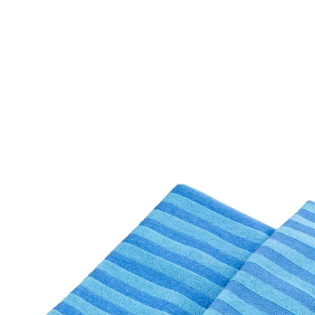
CHF 7.00
inkl. MwSt. und zzgl.
Versandkosten
In den Warenkorb
Sofort lieferbar - in 3-4 Werktagen bei Ihnen
Kleine Fasern für saubere Böden!
mit 2 verschiedenen Mikrofaser-Arten
Warum sollte das Reinigen von Böden beschwerlich
sein? Verwenden Sie diese speziellen Tücher! Sie sind