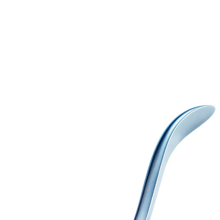
CHF 21.35
CHF 20.25
inkl. MwSt. und zzgl.
Versandkosten
In den Warenkorb
Sofort lieferbar - in 3-4 Werktagen bei Ihnen
verletzungssicher: ideal für Diabetiker,
Bluter, Markumar-Patienten
rostfreier Edelstahl
schneidet auch feste Fußnägel
Die spezielle Diabetiker-Nagelzange "vital" für feste