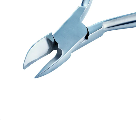
Fußnägel beugt Verletzungsrisiken durch
rundgeschliffene Kanten und Spitzen zuverlässig vor.
Speziell geeignet für Diabetiker, Bluter und Markumar-
Patienten- Verbesserte Hebelwirkung reduziert den
Kraftaufwand.
Details
Hinweise & Hersteller
Bewertungen