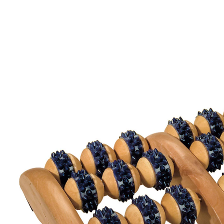
CHF 17.95
inkl. MwSt. und zzgl.
Versandkosten
In den Warenkorb
Sofort lieferbar - in 3-4 Werktagen bei Ihnen
Für die Massage Zuhause!
durchblutungsfördernd und anregend
kompakt und tragbar
Der Fußmassageroller belebt müde Füße und
stimuliert den ganzen Organismus. Zu empfehlen bei
Durchblutungsstörungen und Verspannungen.