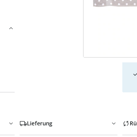
4
w
Lieferung
Rü