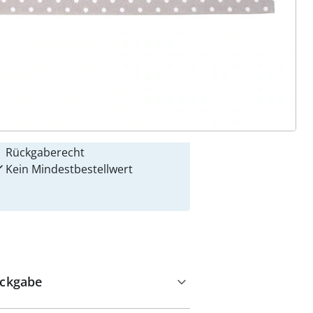
 Gründe für
alzvital
Versandkostenfrei ab 129 CHF
Kauf auf Rechnung
Gebührenfrei
Geprüfte Qualität & volles
Rückgaberecht
Kein Mindest­bestellwert
ckgabe