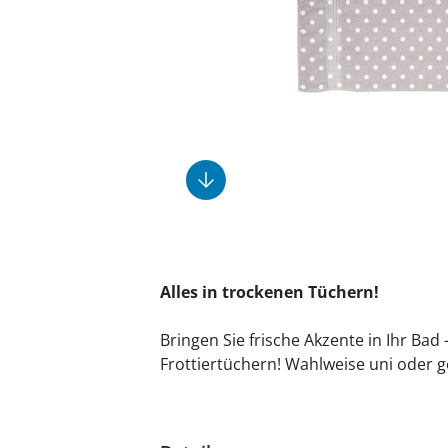
Fußpflegeprodukte
Geschenkideen
Elektromobile
Massage-Produkte
Herrenschuhe
Hausapotheke
Toilettenstühle
Ohrreiniger
Insektenabwehr
Ess- & Trinkhilfen
Sesselschoner
Mützen & Hüte
Kälte- & Wärmetherapie
Urinflaschen &
Nachttöpfe
Parfüm
Kleinmöbel
‎ Alle Anzeigen
‎ Alle Anzeigen
‎ Alle Anzeigen
‎ Alle Anzeigen
‎ Alle Anzeigen
Alles in trockenen Tüchern!
Bringen Sie frische Akzente in Ihr Bad 
Frottiertüchern! Wahlweise uni oder g