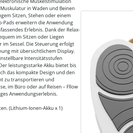
lektronische Muskelstimulation
ie Muskulatur in Waden und Beinen
ngem Sitzen, Stehen oder einem
ro-Pads erweitern die Anwendung
fassendes Erlebnis. Dank der Relax-
bequem im Sitzen oder Liegen
 im Sessel. Die Steuerung erfolgt
enung mit übersichtlichem Display.
nstellbare Intensitätsstufen
er leistungsstarke Akku bietet bis
urch das kompakte Design und den
cht zu transportieren und
e, im Büro oder auf Reisen – Fllow
tiges Anwendungserlebnis.
en. (Lithium-Ionen-Akku x 1)