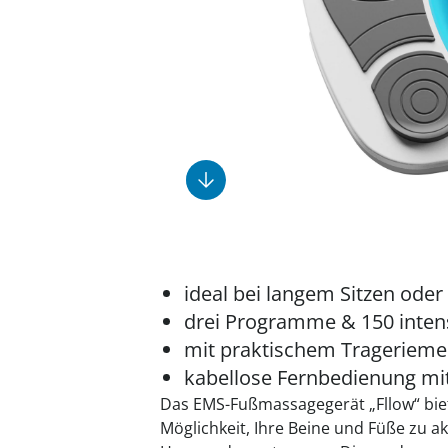
Fußpflegeprodukte
Geschenkideen
Elektromobile
Massage-Produkte
Herrenschuhe
Hausapotheke
Toilettenstühle
Ohrreiniger
Insektenabwehr
Ess- & Trinkhilfen
Sesselschoner
Mützen & Hüte
Kälte- & Wärmetherapie
Urinflaschen &
Nachttöpfe
Parfüm
Kleinmöbel
‎ Alle Anzeigen
‎ Alle Anzeigen
‎ Alle Anzeigen
‎ Alle Anzeigen
‎ Alle Anzeigen
ideal bei langem Sitzen oder
drei Programme & 150 intens
mit praktischem Trageriem
kabellose Fernbedienung mit
Das EMS-Fußmassagegerät „Fllow“ biet
Möglichkeit, Ihre Beine und Füße zu a