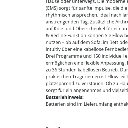
Hause oder unterwegs. Die moderne e
(EMS) sorgt für sanfte Impulse, die d
rhythmisch ansprechen. Ideal nach la
anstrengenden Tag. Zusätzliche Arth
auf Knie- und Oberschenkel für ein um
&-Recline-Funktion können Sie Fllow 
nutzen – ob auf dem Sofa, im Bett oder
intuitiv über eine kabellose Fernbedi
Drei Programme und 150 individuell ei
ermöglichen eine flexible Anpassung. D
zu 36 Stunden kabellosen Betrieb. D
praktischen Trageriemen ist Fllow lei
platzsparend zu verstauen. Ob zu Haus
sorgt für ein angenehmes und vielsei
Batteriehinweis:
Batterien sind im Lieferumfang enthalt