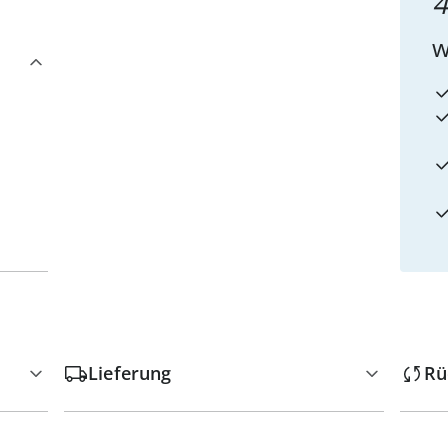
4
w
Lieferung
Rü