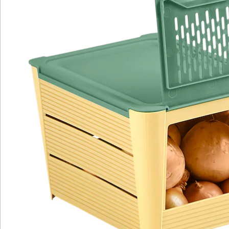
Gemüsebox mit praktischer Klappöffnung lässt sich
das verhindern, damit Obst und Gemüse länger frisch
bleiben.
Möglich macht es die clevere Konstruktion der Box, die
für ideale Lagerbedingungen sorgt. Das beginnt mit
den seitlich in die Kiste und in die Klappöffnung
eingearbeiteten Löchern und Schlitzen, die eine
optimale Luftzirkulation ermöglichen. Der
Luftaustausch hält die Temperatur in der Box konstant
und verhindert, dass sich zwischen dem Obst und
Gemüse Feuchtigkeit sammeln und Schimmel
entstehen kann. Zudem ist es in der Kartoffel- und
Gemüsebox fast vollständig dunkel, was viele Obst-
und Gemüsesorten bevorzugen. Besonders Äpfel,
Birnen, Kartoffeln, Möhren und Zwiebeln profitieren
von dem künstlichen Lichtmangel. Er verlangsamt den
Reifungsprozess und hält sie länger frisch. Unter
diesen Bedingungen lassen sich Äpfel, Kartoffeln und