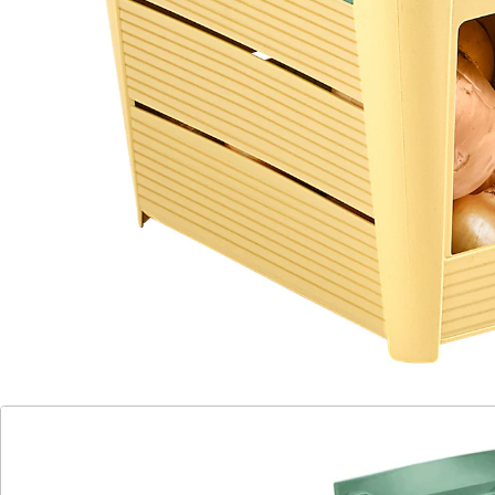
geschlossene, abgedunkelte Box
Löcher und Schlitze für ideale
Luftzirkulation
viel Platz für Kartoffeln, Möhren, Zwiebeln,
etc.
auch für Obst wie Äpfel oder Birnen
geeignet
clevere Klappöffnung zur schnellen
Entnahme
frei von BPA
problemlos stapelbar
Obst und Gemüse schmecken am besten, wenn sie
frisch und knackig sind. Doch bei falscher Lagerung
verlieren selbst lange haltbare Äpfel, Kartoffeln und
Möhren ihren Biss und einen Großteil ihrer wertvollen
Nährstoffe und Vitamine. Mit der Kartoffel- und