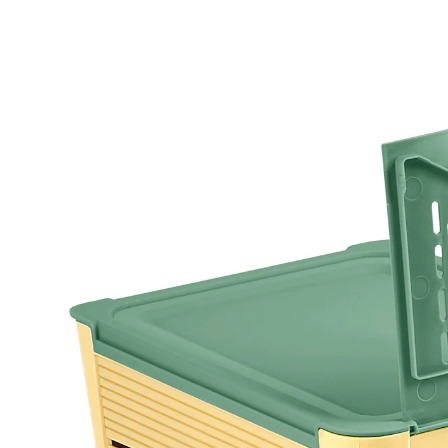
CHF 9.45
CHF 8.95
inkl. MwSt. und zzgl.
Versandkosten
CHF 5.95
nur
ab
2
Stück
1
In den Warenkorb
Sofort lieferbar - in 3-4 Werktagen bei Ihnen
Schafft optimale Lagerbedingungen für frisches
Obst und Gemüse!