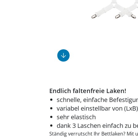
Fußpflegeprodukte
Geschenkideen
Elektromobile
Massage-Produkte
Herrenschuhe
Hausapotheke
Toilettenstühle
Ohrreiniger
Insektenabwehr
Ess- & Trinkhilfen
Sesselschoner
Mützen & Hüte
Kälte- & Wärmetherapie
Urinflaschen &
Nachttöpfe
Parfüm
Kleinmöbel
‎ Alle Anzeigen
‎ Alle Anzeigen
‎ Alle Anzeigen
‎ Alle Anzeigen
‎ Alle Anzeigen
Endlich faltenfreie Laken!
schnelle, einfache Befestigu
variabel einstellbar von (LxB
sehr elastisch
dank 3 Laschen einfach zu b
Ständig verrutscht Ihr Bettlaken? Mit