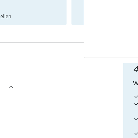
ellen
Newslet
4
w