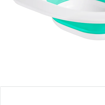
Wasser. Faltbar und dadurch platzsparend
aufzubewahren. Mit Loch zum Aufhängen.
Details
Hinweise & Hersteller
Bewertungen
Katalog bestellen