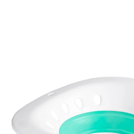
CHF 13.95
inkl. MwSt. und zzgl.
Versandkosten
In den Warenkorb
Sofort lieferbar - in 3-4 Werktagen bei Ihnen
🤫
Diskrete Lieferung
Voller Einsatz für den cleveren Bidet-Ersatz!
platzsparend verstaubar
Wenn Sie in Ihrem Bad keinen Platz für ein Bidet
haben, hilft dieser kluge Einsatz. Er wird einfach in die
Toilette eingesetzt und schon kann die Intimpflege
beginnen. Mit Überlauflöchern für überschüssiges