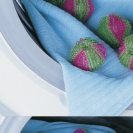
Flusen, Fusseln und Haare beim Waschen einfach
haften – und Ihre Wäsche wird wieder makellos rein! 12
Stück
Details
Hinweise & Hersteller
Bewertungen