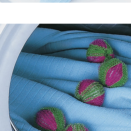
UVP CHF 13.95
CHF 7.25
inkl. MwSt. und zzgl.
Versandkosten
In den Warenkorb
Sofort lieferbar - in 3-4 Werktagen bei Ihnen
"Alles ist voller Flusen!"
Sie kennen das bestimmt: Die Wäsche kommt frisch
aus der Maschine – und überall kleben kleine Flusen.
Mit den praktischen Flusen-Kugeln passiert Ihnen dies
nicht mehr! An der speziellen Oberfläche bleiben