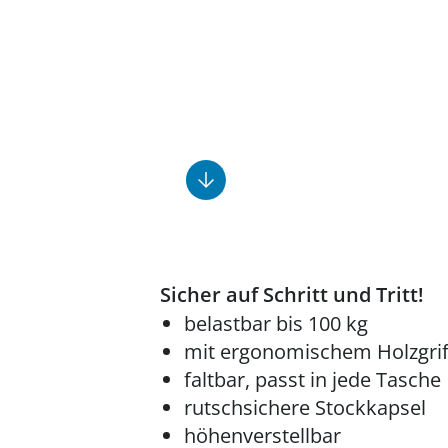
Fußpflegeprodukte
Geschenkideen
Elektromobile
Massage-Produkte
Herrenschuhe
Hausapotheke
Toilettenstühle
Ohrreiniger
Insektenabwehr
Ess- & Trinkhilfen
Sesselschoner
Mützen & Hüte
Kälte- & Wärmetherapie
Urinflaschen &
Nachttöpfe
Parfüm
Kleinmöbel
‎ Alle Anzeigen
‎ Alle Anzeigen
‎ Alle Anzeigen
‎ Alle Anzeigen
‎ Alle Anzeigen
Sicher auf Schritt und Tritt!
belastbar bis 100 kg
mit ergonomischem Holzgrif
faltbar, passt in jede Tasche
rutschsichere Stockkapsel
höhenverstellbar