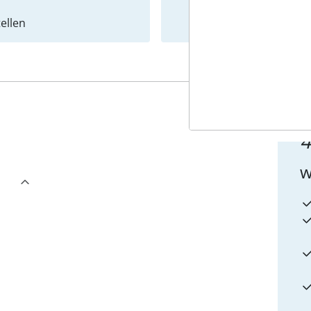
ellen
Newslet
4
w