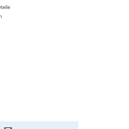
teile
n