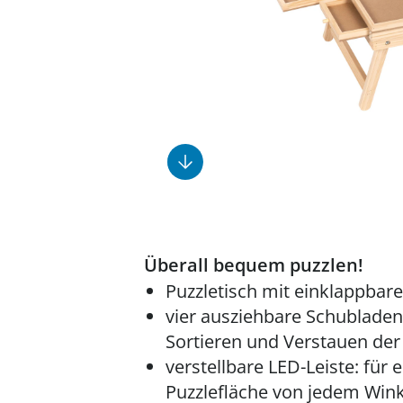
Fußpflegeprodukte
Geschenkideen
Elektromobile
Massage-Produkte
Herrenschuhe
Hausapotheke
Toilettenstühle
Ohrreiniger
Insektenabwehr
Ess- & Trinkhilfen
Sesselschoner
Mützen & Hüte
Kälte- & Wärmetherapie
Urinflaschen &
Nachttöpfe
Parfüm
Kleinmöbel
‎ Alle Anzeigen
‎ Alle Anzeigen
‎ Alle Anzeigen
‎ Alle Anzeigen
‎ Alle Anzeigen
Überall bequem puzzlen!
Puzzletisch mit einklappbar
vier ausziehbare Schubladen
Sortieren und Verstauen der 
verstellbare LED-Leiste: für 
Puzzlefläche von jedem Wink