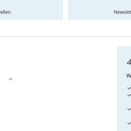
ellen
Newslet
4
w