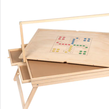
Praktischer Nebeneffekt: Wer das Puzzle unterbrechen
möchte, muss seinen Fortschritt nicht aufgeben und
auch keine Teile wieder zurück in den Karton räumen,
um am nächsten Tag wieder von vorne anfangen zu
müssen. Stattdessen tragen Sie das angefangene
Puzzle auf dem Tisch mit den vorsortierten
Puzzleteilen in den Schubladen einfach dorthin, wo es
nicht stört und wann immer Sie Zeit und Lust haben,
nehmen Sie es sich einfach wieder vor. Bitte beachten
Sie, dass die Spielfiguren nicht im Lieferumfang
enthalten sind.
Batteriehinweis:
Batterien sind nicht im Lieferumfang enthalten. Diese
bitte extra bestellen. (AA Mignon x 3)
Details