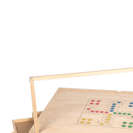
UVP CHF 199.00
CHF 99.95
inkl. MwSt. und zzgl.
Versandkosten
In den Warenkorb
Lieferbar - in 4-5 Werktagen bei Ihnen
Überall bequem puzzlen!
Puzzletisch mit einklappbaren Tischbeinen
vier ausziehbare Schubladen: zum
übersichtlichen Sortieren und Verstauen