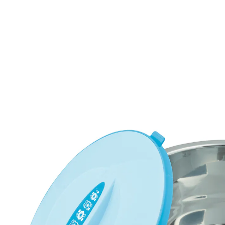
UVP CHF 34.95
CHF 32.95
inkl. MwSt. und zzgl.
Versandkosten
Auswahl
In den Warenkorb
Sofort lieferbar - in 3-4 Werktagen bei Ihnen
Immer warm serviert!
superlange Wärme