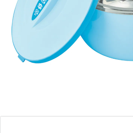
praktischer Deckel
perfekt für Ihre Lieben
Mit unseren Thermoschüsseln bleibt Ihr Essen stets
wohlig warm! Diese praktischen Schüsseln sind die
Lösung, um Ihre Lieben immer gut versorgt zu wissen.
Der schließende Deckel bewahrt die Wärme und den
Geschmack Ihrer Gerichte. Egal, ob Sie ein
Familienessen vorbereiten oder Freunde bewirten -
diese Schüsseln sorgen dafür, dass Ihr Essen genau
zur richtigen Temperatur serviert wird. Nie wieder
kalte Mahlzeiten oder hektisches Wiederaufwärmen.
Verwöhnen Sie sich und Ihre Gäste mit köstlichen,
warmen Speisen, die den Gaumen erfreuen. Unsere
Thermoschüsseln machen das Essen zu einem wahren
Genuss - immer und immer wieder!
Details