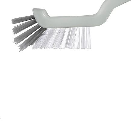
Waschmaschine & Co. Mit Aufhängehaken.
Details
Hinweise & Hersteller
Bewertungen
Katalog bestellen