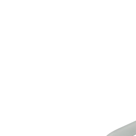
UVP CHF 5.95
CHF 2.65
inkl. MwSt. und zzgl.
Versandkosten
In den Warenkorb
Sofort lieferbar - in 3-4 Werktagen bei Ihnen
Diese Bürste gibt Gummi!
Mit dieser effizienten Bürste reinigen Sie Stellen, die
bisher schwer erreichbar waren. Die unterschiedlich
langen, elastischen Borsten holen Staub und Flusen
aus engen Rillen und Gummidichtungen von Trockner,