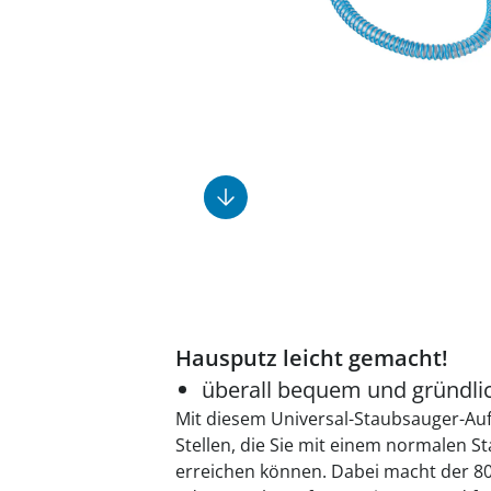
Fußpflegeprodukte
Geschenkideen
Elektromobile
Massage-Produkte
Herrenschuhe
Hausapotheke
Toilettenstühle
Ohrreiniger
Insektenabwehr
Ess- & Trinkhilfen
Sesselschoner
Mützen & Hüte
Kälte- & Wärmetherapie
Urinflaschen &
Nachttöpfe
Parfüm
Kleinmöbel
‎ Alle Anzeigen
‎ Alle Anzeigen
‎ Alle Anzeigen
‎ Alle Anzeigen
‎ Alle Anzeigen
Hausputz leicht gemacht!
überall bequem und gründl
Mit diesem Universal-Staubsauger-Auf
Stellen, die Sie mit einem normalen 
erreichen können. Dabei macht der 80