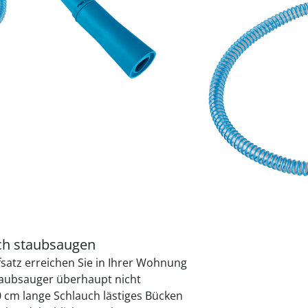
praktische
auf einer
Uringeruc
die Kranke
Parotitisp
Jetzt entde
Jetzt entde
Alltagshilf
Vibrationsp
neutralisie
Jetzt entde
Jetzt entde
Haushalt
jetzt entde
Jetzt entde
Sofort lieferbar - 
Jetzt entde
ich staubsaugen
satz erreichen Sie in Ihrer Wohnung
Staubsauger überhaupt nicht
 cm lange Schlauch lästiges Bücken