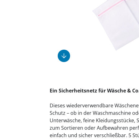
Fußpflegeprodukte
Geschenkideen
Elektromobile
Massage-Produkte
Herrenschuhe
Hausapotheke
Toilettenstühle
Ohrreiniger
Insektenabwehr
Ess- & Trinkhilfen
Sesselschoner
Mützen & Hüte
Kälte- & Wärmetherapie
Urinflaschen &
Nachttöpfe
Parfüm
Kleinmöbel
‎ Alle Anzeigen
‎ Alle Anzeigen
‎ Alle Anzeigen
‎ Alle Anzeigen
‎ Alle Anzeigen
Ein Sicherheitsnetz für Wäsche & Co.
Dieses wiederverwendbare Wäschenetz 
Schutz – ob in der Waschmaschine oder
Unterwäsche, feine Kleidungsstücke, S
zum Sortieren oder Aufbewahren perfe
einfach und sicher verschließbar. 5 S