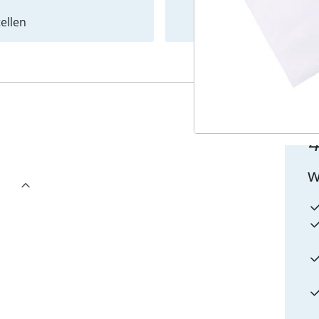
ellen
Newslet
4
w