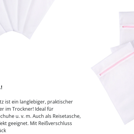
praktische
auf einer
Uringeruc
die Kranke
Parotitisp
Jetzt entde
Jetzt entde
Alltagshilf
Vibrationsp
neutralisie
Jetzt entde
Jetzt entde
Haushalt
jetzt entde
Jetzt entde
Jetzt entde
Sofort lieferbar - 
!
ist ein langlebiger, praktischer
 im Trockner! Ideal für
chuhe u. v. m. Auch als Reisetasche,
kt geeignet. Mit Reißverschluss
tück