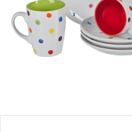
Hitzebeständig bis +140 °C, geeignet für Spülmaschine
und Mikrowelle.
Maße:
Tasse, Füllmenge: 330 ml
Teller: je 19 x 19 x 2,5 cm
jeweils 4 Stück
Details
Hinweise & Hersteller
Bewertungen