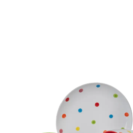
CHF 29.15
inkl. MwSt. und zzgl.
Versandkosten
In den Warenkorb
Sofort lieferbar - in 3-4 Werktagen bei Ihnen
Bringen Sie Farbe auf Ihren Kaffeetisch!
Unwiderstehlich fröhliches Geschirr! Schöne
Kuchenteller und Kaffeebecher mit genau der richtigen
Füllmenge für eine gute Tasse Kaffee. Sie erhalten
jeweils 4 Teller oder 4 Becher – und im Set beides
zusammen zu einem sagenhaft günstigen Preis!