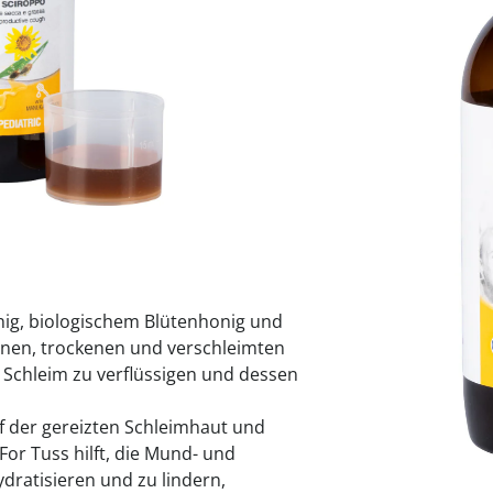
praktische
auf einer
Uringeruc
die Kranke
Parotitisp
Jetzt entde
Jetzt entde
Alltagshilf
Vibrationsp
neutralisie
Jetzt entde
Jetzt entde
Haushalt
jetzt entde
Jetzt entde
Jetzt entde
Sofort lieferbar - 
ig, biologischem Blütenhonig und
Ihnen, trockenen und verschleimten
 Schleim zu verflüssigen und dessen
uf der gereizten Schleimhaut und
For Tuss hilft, die Mund- und
dratisieren und zu lindern,