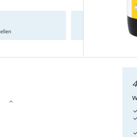
ellen
Newslet
4
w