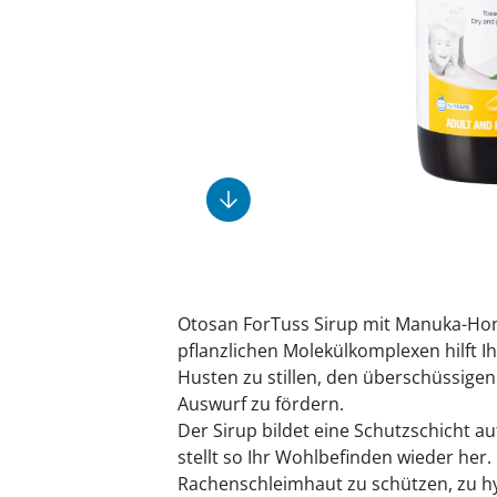
Fußpflegeprodukte
Geschenkideen
Elektromobile
Massage-Produkte
Herrenschuhe
Hausapotheke
Toilettenstühle
Ohrreiniger
Insektenabwehr
Ess- & Trinkhilfen
Sesselschoner
Mützen & Hüte
Kälte- & Wärmetherapie
Urinflaschen &
Nachttöpfe
Parfüm
Kleinmöbel
‎ Alle Anzeigen
‎ Alle Anzeigen
‎ Alle Anzeigen
‎ Alle Anzeigen
‎ Alle Anzeigen
Otosan ForTuss Sirup mit Manuka-Hon
pflanzlichen Molekülkomplexen hilft 
Husten zu stillen, den überschüssigen
Auswurf zu fördern.
Der Sirup bildet eine Schutzschicht a
stellt so Ihr Wohlbefinden wieder her. 
Rachenschleimhaut zu schützen, zu hy