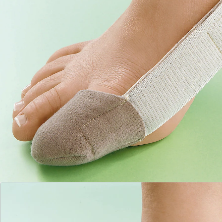
Die Großzehenkappe aus feiner Mikrofaser drückt
nicht und trägt kaum auf. Die Korrekturstärke können
Sie per Klettverschluss individuell regeln.
Details
Hinweise & Hersteller
Bewertungen
Katalog bestellen