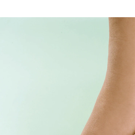
CHF 40.65
ab
CHF 38.65
inkl. MwSt. und zzgl.
Versandkosten
Größe
In den Warenkorb
Sofort lieferbar - in 3-4 Werktagen bei Ihnen
Entlastung und Korrektur zugleich
Korrektur tagsüber im Schuh
beidseitig tragbar
individuell einstellbare Korrekturstärke