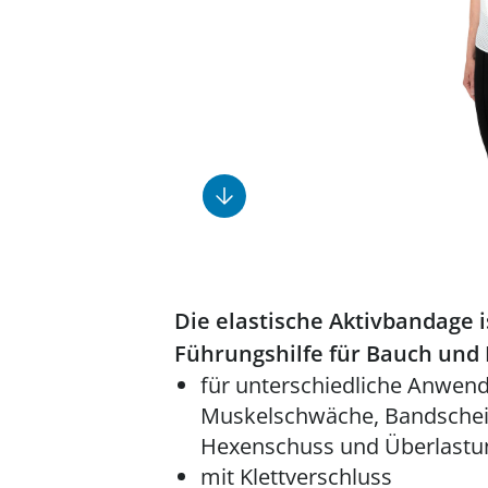
Fußpflegeprodukte
Geschenkideen
Elektromobile
Massage-Produkte
Herrenschuhe
Hausapotheke
Toilettenstühle
Ohrreiniger
Insektenabwehr
Ess- & Trinkhilfen
Sesselschoner
Mützen & Hüte
Kälte- & Wärmetherapie
Urinflaschen &
Nachttöpfe
Parfüm
Kleinmöbel
‎ Alle Anzeigen
‎ Alle Anzeigen
‎ Alle Anzeigen
‎ Alle Anzeigen
‎ Alle Anzeigen
Die elastische Aktivbandage i
Führungshilfe für Bauch und
für unterschiedliche Anwend
Muskelschwäche, Bandsche
Hexenschuss und Überlast
mit Klettverschluss