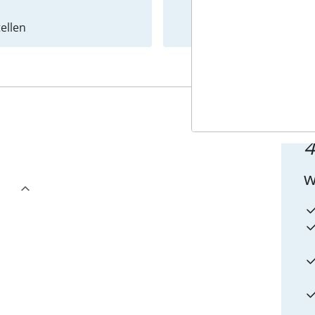
ellen
Newslet
4
w