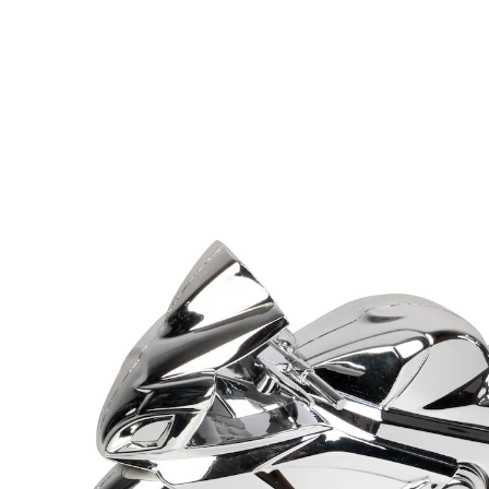
CHF 29.95
1 l = CHF 374.38
inkl. MwSt. und zzgl.
Versandkosten
Bei Verfügbarkeit erinnern
Derzeit nicht lieferbar
2 Herrendüfte aus Reifen im Motorrad-
Design. Tagesduft (30 ml): Kopfnote: Grapefruit,
Bergamotte, Zitrone, Elemi, Herznote: Vetiver, Zeder,
Ingwer und Basisnote: Sandelholz, Rosmarin, Lavendel.
Abendduft (50 ml): Kopf note: Nerol, Orange,
Bergamotte, Zitrone, Herznote: Jasmin, Heliotrop,
Kardamon, Zimt und Basisnote: Sandelholz,