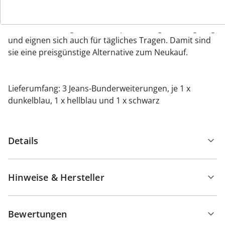
stecken und ist bei Bedarf schnell einsatzbereit. Durch
den hochwertigen Stoff in Denim-Qualität sind die
Bunderweiterungen sehr strapazierfähig und langlebig
und eignen sich auch für tägliches Tragen. Damit sind
sie eine preisgünstige Alternative zum Neukauf.
Lieferumfang: 3 Jeans-Bunderweiterungen, je 1 x
dunkelblau, 1 x hellblau und 1 x schwarz
Details
Hinweise & Hersteller
Bewertungen