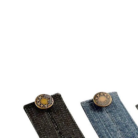
CHF 8.15
inkl. MwSt. und zzgl.
Versandkosten
In den Warenkorb
Sofort lieferbar - in 3-4 Werktagen bei Ihnen
Alternativprodukt
Zu diesem Artikel haben wir eine Alternative gefunden,
die Sie interessieren könnte:
Ruco
Silikon-Hosenerweiterung, 5 Stück
(27)
Einzelpreis:
CHF 6.45