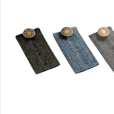
und die Jeans-Bunderweiterung am Bund
einzuknöpfen. Das gelingt sogar ganz diskret unter
dem Tisch. Danach lässt sich die Jeans mit dem an der
Erweiterung befindlichen Metallknopf verschließen. Die
Entlastung ist sofort spürbar und für andere ist der
kleine Schummel nicht sichtbar. Sollte die Jeans nach
einem Verdauungsspaziergang wieder passen, lässt
sich die Hosenbunderweiterung natürlich genauso
einfach wieder entfernen.
Die Hosenbunderweiterung eignet sich auch, um
während einer Diät schneller wieder in die
Lieblingsjeans zu passen oder diese bei einer
Schwangerschaft länger tragen zu können. Als ebenso
nützlich erweist sich die Jeans-Bunderweiterung im
Urlaub, wenn das reichhaltige Buffet einfach zu gut ist,
um daran vorbeizugehen. Dank seiner handlichen
Form lässt sich der praktische Alltagshelfer für den
Notfall im Gepäck verstauen oder in die Handtasche