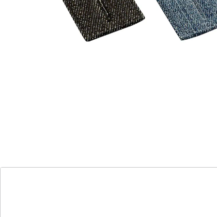
CHF 6.15
Macht Schluss mit zwickenden Jeans
günstige Alternative zum Neukauf
ohne Nähen einfach anknöpfen
macht Jeans in Sekunden weiter
in hochwertiger Denim-Qualität
mit modischen Metallknöpfen
in dunkelblau, hellblau und schwarz
Wenn nach einem reichhaltigen Essen die
Lieblingsjeans unangenehm spannt, sorgt die
praktische Bunderweiterung schnell für die nötigen
Extra-Zentimeter. Dazu braucht es weder
Nähkenntnisse noch wird die Jeans dabei beschädigt.
Stattdessen genügt es, den Knopf der Hose zu öffnen