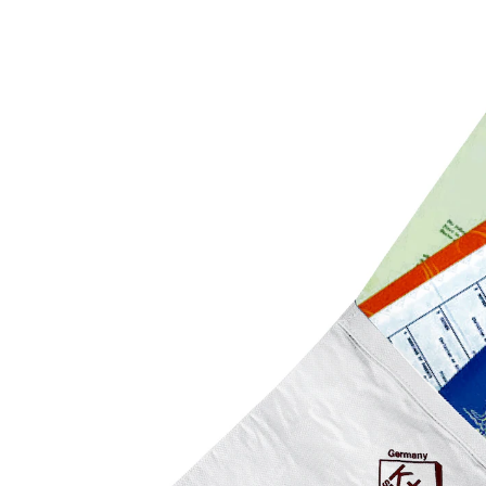
CHF 9.95
inkl. MwSt. und zzgl.
Versandkosten
In den Warenkorb
Sofort lieferbar - in 3-4 Werktagen bei Ihnen
Alternativprodukt
Zu diesem Artikel haben wir eine Alternative gefunden,
die Sie interessieren könnte:
kh-security
Feuerfeste Dokumententasche
Einzelpreis:
CHF 25.00