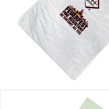
Für die sichere Aufbewahrung Ihrer Dokumente
hitzebeständig bis 520 °C
auch wasserabweisend
max. Maße für den Inhalt: 35 x 25 x 3,5 cm
sehr leichtes Material
Wichtige Dokumente wie Familienurkunden, Verträge
oder Zeugnisse sind unbedingt sicher aufzubewahren,
um sie vor Schäden und Zerstörung zu bewahren. Für
alle, die in Sachen Dokumentenaufbewahrung auf
Nummer Sicher gehen möchten, aber keinen Safe
besitzen, ist die feuerfeste Dokumententasche von KH-
Security eine gute Alternative. Sie ist hitzebeständig bis
520 °C (für 20 Minuten) und lässt sich ganz einfach mit
einem Klettverschluss verschließen.