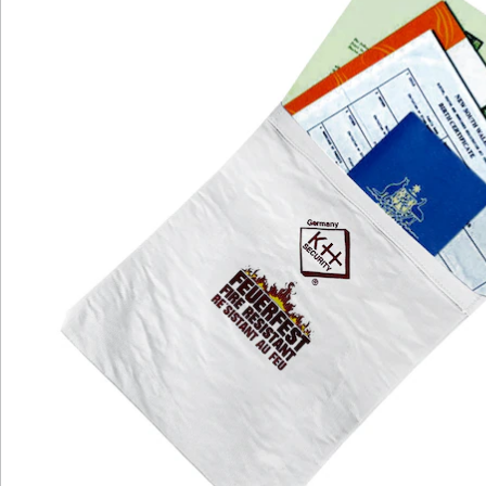
Die Tasche bietet jede Menge Platz, um Dokumente
aller Art (maximale Größe: 35 x 25 cm) feuersicher
aufzubewahren. Außerdem ist sie wasserabweisend
und hat noch einen weiteren Vorteil: Im Notfall haben
Sie alle wichtigen Ausweisdokumente, Verträge,
Urkunden & Co. an einer Stelle gesammelt und
müssen sie nicht erst aus verschiedenen Ordnern
zusammensuchen. So können Sie schnell reagieren
und alle dringend benötigten Unterlagen vor
Beschädigungen, Zerstörung oder Verlust retten.
Details
Hinweise & Hersteller