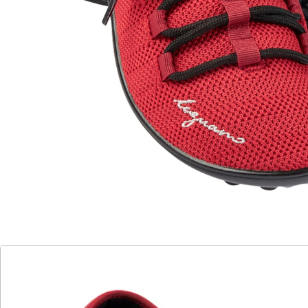
ultrabequem
Zehenfreiheit
extrem flexibel und biegsam
Unser Modell "Energy" ist komplett ohne Metallteile
ausgerüstet. Ein absoluter Hingucker ist der
aufgestickte Leguano-Schriftzug. Die im Streifenmuster
angelegte Maschenstruktur des Strickmaterials ist
durchlässig und deswegen besonders atmungsaktiv.
Die abgesetzte Ferse ist gepolstert mit PU-
Schaumstoff und führt so zu einem wunderbaren
Tragekomfort. Durch das leicht wärmende Futter
eignet sich der Energy besonders als Übergangsschuh.
Bei Einsatz eines Imprägniersprays kann die
Oberfläche schmutzabweisend gehalten werden.
Details