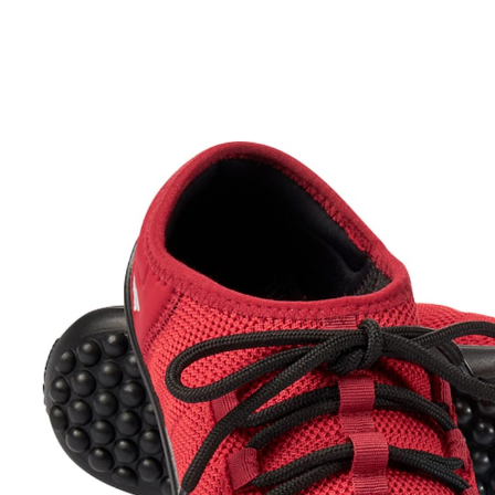
CHF 179.95
inkl. MwSt. und zzgl.
Versandkosten
Größe
In den Warenkorb
Sofort lieferbar - in 3-4 Werktagen bei Ihnen
Der "Energy" ist der Sneaker für den sportlichen wie
legeren Auftritt!
leger