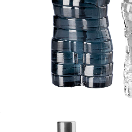
Die Verkörperung maskuliner Eleganz - dieser Duft in
einem Flakon, der an einen muskulösen Torso
erinnert, zieht alle Blicke auf sich. Die frische
Bergamotte eröffnet das Dufterlebnis und verschmilzt
sinnlich mit kräftigem Zedernholz, betörender
Tonkabohne und frischer Orangenblüte. Ein Duft, der
Ihre Persönlichkeit unterstreicht. Und das Beste? Sie
erhalten auch einen Extra-Flakon für unterwegs, um
diese maskuline Aura überallhin mitzunehmen.
Erleben Sie die orientalische Eleganz in jedem Moment
Ihres Lebens.
Details
Hinweise & Hersteller