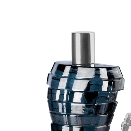
CHF 9.85
CHF 9.35
1 l = CHF 71.92
inkl. MwSt. und zzgl.
Versandkosten
In den Warenkorb
Sofort lieferbar - in 3-4 Werktagen bei Ihnen
Maskuline Eleganz: Unser Duft für Männer
orientalisch, herbe Eleganz
Frisch & Sinnlich
Extra-Flakon für unterwegs
2er Set: 100 ml und 30 ml