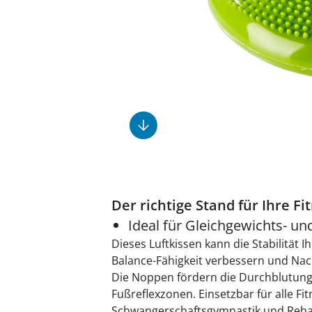
Fußpflegeprodukte
Geschenkideen
Elektromobile
Massage-Produkte
Herrenschuhe
Hausapotheke
Toilettenstühle
Ohrreiniger
Insektenabwehr
Ess- & Trinkhilfen
Sesselschoner
Mützen & Hüte
Kälte- & Wärmetherapie
Urinflaschen &
Nachttöpfe
Parfüm
Kleinmöbel
‎ Alle Anzeigen
‎ Alle Anzeigen
‎ Alle Anzeigen
‎ Alle Anzeigen
‎ Alle Anzeigen
Der richtige Stand für Ihre Fi
Ideal für Gleichgewichts- 
Dieses Luftkissen kann die Stabilität 
Balance-Fähigkeit verbessern und Na
Die Noppen fördern die Durchblutung 
Fußreflexzonen. Einsetzbar für alle Fi
Schwangerschaftsgymnastik und Reha