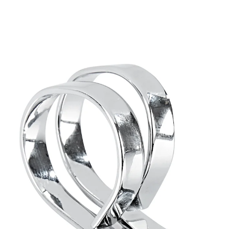
UVP CHF 7.95
CHF 3.35
inkl. MwSt. und zzgl.
Versandkosten
In den Warenkorb
Sofort lieferbar - in 3-4 Werktagen bei Ihnen
Nägelschneiden im Nu!
Dieser praktische Knipser macht das Kürzen und in
Form bringen Ihrer Nägel leicht. Seine runden Griffe
liegen so gut in der Hand wie bei einer herkömmlichen
Nagelschere und sorgen für einen optimalen Halt.