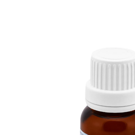
CHF 8.95
1 l = CHF 447.50
inkl. MwSt. und zzgl.
Versandkosten
In den Warenkorb
Sofort lieferbar - in 3-4 Werktagen bei Ihnen
Endlich wieder frei und entspannt durchatmen.
Inhaltsstoffe: Schwarzkümmelöl,
Zedernussöl, Sanddornfruchtfleischöl
Inhalt: 20 ml
Für trockene und gereizte Nasen