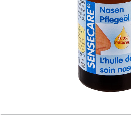
Linderung von allergischem Schnupfen
Hilft bei Verkrustungen und rissiger Haut
100 % naturrein
Im Winter trocknet durch die kalte Luft im Freien und
die beheizte Raumluft die Nasenschleimhaut schnell
aus. Im Sommer entziehen Klimaanlagen ihr die
Feuchtigkeit. Dadurch geht der natürliche Schutz
verloren und Staub, Pollen oder Krankheitserreger
können über die Atemluft in den Körper gelangen.
Rötungen, Verkrustungen und Risse in der
Nasenschleimhaut sind die Folge. Das sanfte Nasen-
Pflegeöl löst Verkrustungen und heilt, pflegt und
reinigt die beschädigte Nasenschleimhaut. Es kann
wieder frei durchgeatmet werden. Dadurch gelangt
mehr Sauerstoff in den Körper und das Wohlbefinden
steigt.
Das Nasen-Pflegeöl im 20 Milliliter-Fläschchen ist
hundertprozentig naturrein. Es beinhaltet Öle von