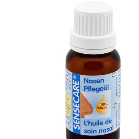
Schwarzkümmel, Zedernuss und
Sanddornfruchtfleisch. Diese Öle sind mild, haben aber
dennoch eine potente, langanhaltende Wirkung. Die
Nasenschleimhaut trocknet auch über Nacht nicht
mehr aus und kann sich vollständig regenerieren.
Dabei ist die Anwendung denkbar einfach. Ein
Wattestäbchen oder Wattebausch wird mit dem Öl
durchtränkt und auf die äußeren Nasenflügel, den
Naseneingang und den inneren Nasenvorhof getupft.
Dadurch wird die Schleimhaut befeuchtet und
gereinigt, Verkrustungen weichen auf, Schwellungen
klingen ab und rissige Haut kann heilen. Bereits nach
einer kurzen Anwendungsdauer werden
Verbesserungen spürbar.
Unterstützend kann das hochwertige Nasen-Pflegeöl
bei erwachsenen Personen auch zur Prophylaxe bei
einer Pollenallergie, zur Pflege nach einer nasalen
Strahlentherapie, zur Linderung von allergischem