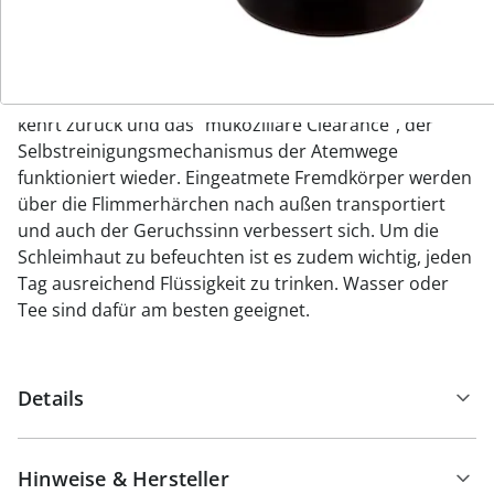
Schnupfen, zum Lösen von Borken und zur
Regeneration einer durch Rauch, Stress oder
Medikamente geschädigten Nasenschleimhaut
eingesetzt werden. Ihre natürliche Schutzfunktion
kehrt zurück und das "mukoziliäre Clearance", der
Selbstreinigungsmechanismus der Atemwege
funktioniert wieder. Eingeatmete Fremdkörper werden
über die Flimmerhärchen nach außen transportiert
und auch der Geruchssinn verbessert sich. Um die
Schleimhaut zu befeuchten ist es zudem wichtig, jeden
Tag ausreichend Flüssigkeit zu trinken. Wasser oder
Tee sind dafür am besten geeignet.
Details
Hinweise & Hersteller