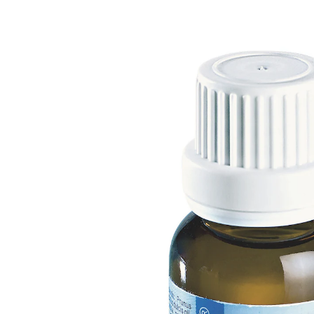
CHF 7.95
1 l = CHF 397.50
inkl. MwSt. und zzgl.
Versandkosten
In den Warenkorb
Sofort lieferbar - in 3-4 Werktagen bei Ihnen
Lavendel, Sanddorn & Teebaum für die Ohren!
Ohrenöl zur Pflege mit Lavendel, Sanddorn und
Teebaum
Linderung bei trockenen und schuppigen Stellen an
den Ohren
Kann entzündliche Stellen verschwinden lassen
Einfach sparsam mit etwas Watte auf die