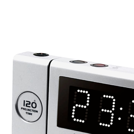
CHF 71.25
CHF 56.95
inkl. MwSt. und zzgl.
Versandkosten
In den Warenkorb
Sofort lieferbar - in 3-4 Werktagen bei Ihnen
Erleben Sie perfekten Komfort in der Nacht!
Zeitprojektion an Wand und Decke (max. 3
m)
UKW PLL Radio mit Festsenderspeicher
Dual-Alarm mit Wochenend- und
Einschlaffunktion
Automatische Display-Abschaltung