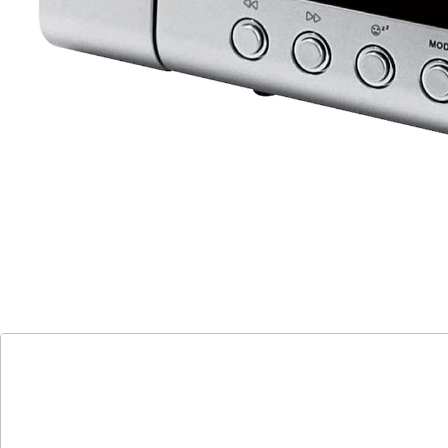
LED-Anzeige in 3 Stufen dimmbar
Tauchen Sie ein in die Welt des optimalen Komforts für
Ihre Nachtruhe. Dieses multifunktionale Gerät bietet
Ihnen nicht nur eine präzise Zeitprojektion an Wand
oder Decke, sondern auch ein UKW PLL Radio mit
praktischem Festsenderspeicher. Der Dual-Alarm mit
Wochenend- und Einschlaffunktion sorgt dafür, dass
Sie entspannt in den Tag starten können. Eine
automatische Display-Abschaltung sowie eine
dimmbare LED-Anzeige in drei Stufen bieten Ihnen
zusätzlichen Komfort für Ihre Schlafumgebung. Der
integrierte Infrarotsensor ermöglicht eine einfache
Bedienung und Aktivierung der Anzeige. Die
funkgesteuerte Datum- und Wochentagsanzeige bietet
zusätzliche praktische Funktionen. Perfekt geeignet für
Sehbehinderte und alle, die höchsten Wert auf
Komfort und Funktionalität legen. Inklusive
Netzadapter für den bequemen Gebrauch.