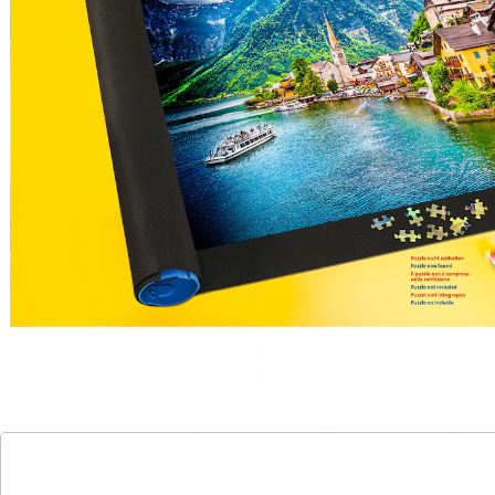
Sie Ihre angefangenen und fertigen Puzzles von 300 bis
1500 Teile sicher transportieren und platzsparend
verstauen. Sie puzzeln direkt auf der rutschfesten
Filzunterlage.
Details
Hinweise & Hersteller
Bewertungen