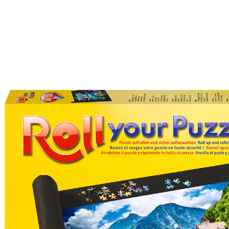
CHF 17.95
inkl. MwSt. und zzgl.
Versandkosten
In den Warenkorb
Sofort lieferbar - in 3-4 Werktagen bei Ihnen
Spielend fit bleiben!
Platz für 300 bis 1.500 Teile
sicher transportieren
platzsparend verstauen
rutschfeste Filzunterlage
Mit diesem praktischen Aufbewahrungssystem können