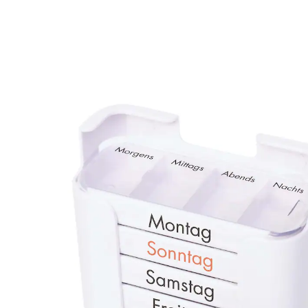
CHF 18.95
inkl. MwSt. und zzgl.
Versandkosten
In den Warenkorb
Sofort lieferbar - in 3-4 Werktagen bei Ihnen
Tablettenbox für alle Tage!
mit 7 beschrifteten Tagesboxen und je 4
Tageszeit Fächern
bei eingeschränkter Beweglichkeit der
Finger geeignet
einfach zu öffnen dank ergonomischen
Design
Mit 7 beschrifteten Tages-Boxen und je 4 beschrifteten