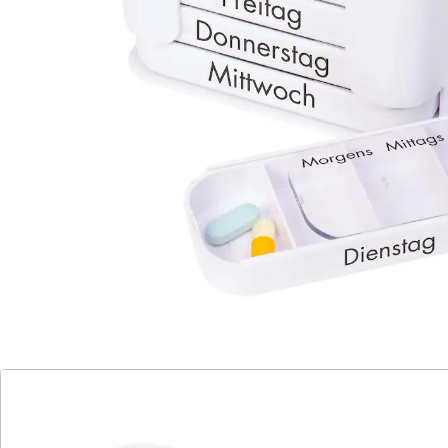
Tageszeit-Fächern (morgens, mittags, abends, nachts).
Auch geeignet bei eingeschränkter Beweglichkeit der
Finger. In 3 Sprachen.
Details
Hinweise & Hersteller
Bewertungen