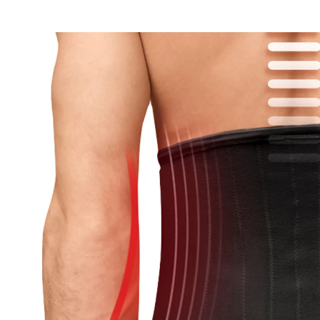
CHF 20.25
inkl. MwSt. und zzgl.
Versandkosten
Größe
Bei Verfügbarkeit erinnern
Derzeit nicht lieferbar
Wohltuende Unterstützung für Ihre
Lendenwirbelsäule
Turbo Med Rückenstützgürtel
Mit 4 Kunststoff-Stabilisatoren