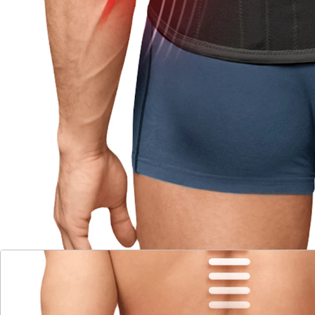
Entlastet und stabilisiert
Beugt Fehlstellungen vor
Fördert die Durchblutung
Wärmt die Muskulatur
Mildert Schwellungen
Bei 30 °C waschbar
Die Lendenwirbelsäule muss jeden Tag starken
Belastungen standhalten, denn auf ihr lastet das
gesamte Gewicht des Oberkörpers. Besonders stark ist
die Belastung für die Wirbel bei langem Sitzen und
monotonen Bewegungsabläufen. Beides kommt heute
in den meisten Berufen vor. Entsprechend groß ist die
Zahl der Menschen, die an Bandscheibenvorfällen
leiden. Sie sind die Folge oft jahrzehntelanger
Fehlbelastungen und führen zu Schmerzen, die
besonders bei Bewegung auftreten. Mit dem
thermodynamischen Rückenstützgürtel von Turbo