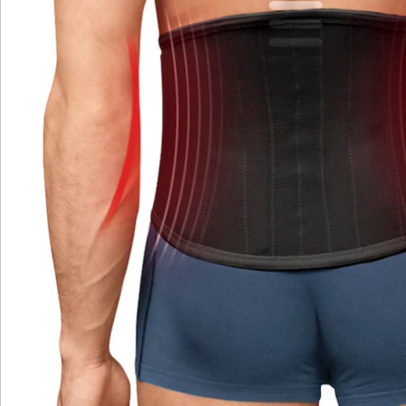
Med lassen sich die Beschwerden lindern.
Der mit vier Kunststoff-Stabilisatoren ausgerüstete
Gürtel wird eng um die Lendenwirbelsäule gelegt und
per Klettverschluss verschlossen. An dieser Stelle sorgt
er sofort für eine spürbare Stützwirkung und
Entlastung der betroffenen Bereiche, was die
Beweglichkeit fördert. Durch den stützenden und
wärmenden Effekt des Rückenstützgürtels hat die
Muskulatur die Möglichkeit, sich zu entspannen.
Verspannungen, die häufig infolge einer Schonhaltung
entstehen, können sich durch die verbesserte
Durchblutung lösen und Entzündungen abklingen.
Auch Schwellungen bilden sich zurück, was für eine
spürbare Schmerzlinderung sorgt.
Neben Bandscheibenvorfällen eignet sich der Turbo
Med Rückenstützgürtel auch zur Behandlung anderer
Rückenbeschwerden wie Hexenschuss (Lumbago),