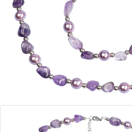
versilberten Zwischenkugeln. Der Amethyst wird oft als
„Stein der Ruhe“ bezeichnet und soll die Fähigkeit
haben, Stress abzubauen und eine tiefe innere
Gelassenheit zu fördern. Die Kette ist mit einem
kleinen Karabiner versehen und längenverstellbar.
Details
Hinweise & Hersteller
Bewertungen