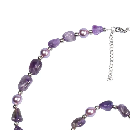
CHF 32.90
inkl. MwSt. und zzgl.
Versandkosten
In den Warenkorb
Jetzt vorbestellen - bald lieferbar
In der Ruhe liegt die Kraft!
schimmernde Muschelkernperlen
versilberte Zwischenkugeln
edler Amethyst-Quarz
Die filigrane Kette und das passende elastische
Armband bezaubern durch die Kombination aus
Amethyst-Quarzen, Muschelkernperlen und