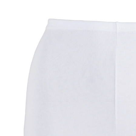
ab
CHF 4.45
inkl. MwSt. und zzgl.
Versandkosten
Größe
In den Warenkorb
Sofort lieferbar - in 3-4 Werktagen bei Ihnen
🤫
Diskrete Lieferung
Mit leichtem Inkontinenzschutz. Komfort und
Sicherheit für darunter.
Sicher und geschmackvoll!
nichts reibt, nichts zeichnet sich ab