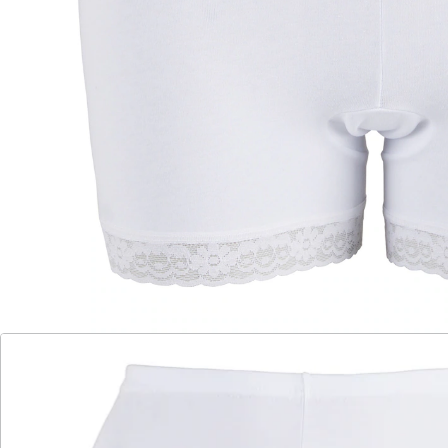
Beinabschluss mit hochelastischer Spitze
Ideal unter Röcken und Kleidern
Bequem dank hoher Taille mit weichem Gummizug.
Verlängerte Beine mit hochelastischer Spitze.
Details
Hinweise & Hersteller
Bewertungen