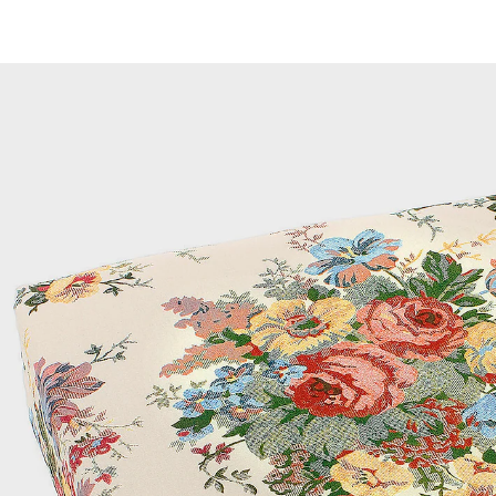
CHF 29.95
inkl. MwSt. und zzgl.
Versandkosten
In den Warenkorb
Sofort lieferbar - in 3-4 Werktagen bei Ihnen
Bequeme Aufstehhilfe und Sitzkissen in einem!
rutscht nicht, einfach am Stuhl festbinden
Es erhöht die Sitzfläche um ca. 10 cm, unterstützt
dadurch die gerade Sitzhaltung und erleichtert das
Aufstehen. Rutscht nicht, einfach am Stuhl
festzubinden.