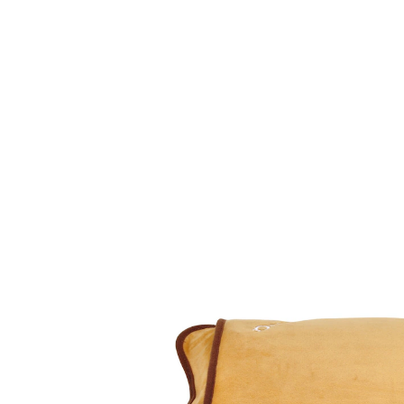
UVP CHF 59.00
CHF 49.95
inkl. MwSt. und zzgl.
Versandkosten
In den Warenkorb
Lieferbar - in 8-10 Werktagen bei Ihnen
kein Nachfüllen
kabellos
keine Verbrennungsgefahr
10–15 min Aufwärmezeit
körpergerechten Passform
Der wohlige Wärmespender – zur körpernahen