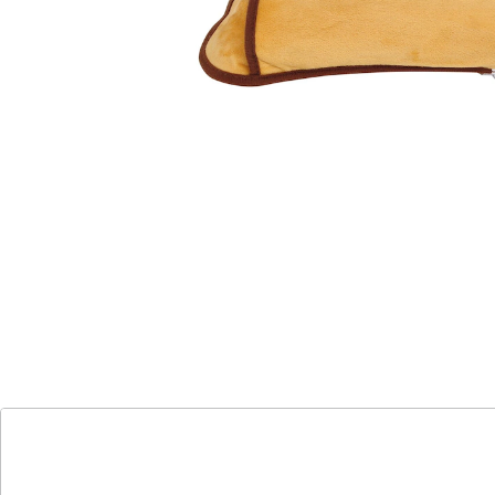
Wärmezufuhr für Mensch und Tier. Schützen Sie sich
vor Kälte, erwärmen Sie sich am Bürotisch, auf dem
Sofa oder im Bett. Verbessern Sie mit dem
Wohlfühlkissen die Durchblutung und Ihren
Stoffwechsel. Durch das sehr weiche Velour ist das
Wärmekissen atmungsaktiv, anschmiegsam und
hautsympathisch. Dank seiner körpergerechten
Passform ist es komfortabel und bequem. Es wird zur
Schmerzlinderung als Wärmetherapie eingesetzt. Das
Wasser im Kissen muss nicht ausgewechselt werden.
Es besteht keine Verbrennungsgefahr.
Die kurze Aufwärmzeit beträgt ca. 10–15 Minuten.
Danach erlischt die rote LED-Lampe. Bis zu 6 Stunden
mobile Wärme ohne Steckdose – für maximale
Bewegungsfreiheit. Die automatische Kontrolle
schaltet das Heizkissen automatisch aus, wenn die
Wärmeträgerflüssigkeit warm ist.