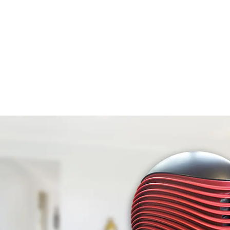
UVP CHF 89.00
CHF 71.95
inkl. MwSt. und zzgl.
Versandkosten
In den Warenkorb
Lieferbar - in 8-10 Werktagen bei Ihnen
3 Heizstufen
Fernbedienung
Der Keramik Heizlüfter für den Bürotisch – Effizient,
hübsch, handliche und praktische Handhabung: ideal
für jede Räumlichkeit, die kurzfristig geheizt werden
soll. Keramik Heizlüfter haben eine sehr hohe