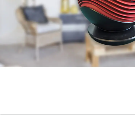
Wärmeeffizienz und können sehr hohen
Temperaturen ausgesetzt werden. Sicherer und
störungsfreier Betrieb.
Volle Heizleistung bei weniger Stromverbrauch.
Beheizen Sie Ihre Räume energiebewusst. Mit
HAVANNA sparen Sie Energie!
Details
Hinweise & Hersteller
Bewertungen