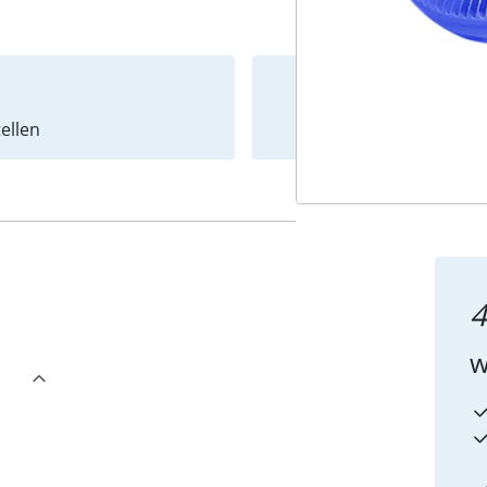
ellen
Newslet
4
w