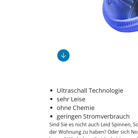
Fußpflegeprodukte
Geschenkideen
Elektromobile
Massage-Produkte
Herrenschuhe
Hausapotheke
Toilettenstühle
Ohrreiniger
Insektenabwehr
Ess- & Trinkhilfen
Sesselschoner
Mützen & Hüte
Kälte- & Wärmetherapie
Urinflaschen &
Nachttöpfe
Parfüm
Kleinmöbel
‎ Alle Anzeigen
‎ Alle Anzeigen
‎ Alle Anzeigen
‎ Alle Anzeigen
‎ Alle Anzeigen
Ultraschall Technologie
sehr Leise
ohne Chemie
geringen Stromverbrauch
Sind Sie es nicht auch Leid Spinnen, 
der Wohnung zu haben? Oder sich No