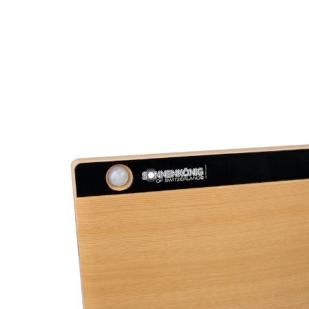
UVP CHF 199.00
CHF 159.00
inkl. MwSt. und zzgl.
Versandkosten
In den Warenkorb
Lieferbar - in 8-10 Werktagen bei Ihnen
Bewegungssensor
Kindersicherung
Überhitzungsschutz
Fernbedienung
LED-Anzeige