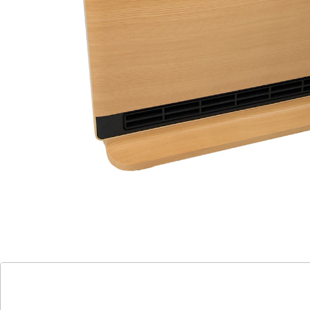
Die Keramikheizung HELSINKI ist durch sein elegantes,
schlankes Holz-Design und handliche sowie praktische
Handhabung ideal für jede Räumlichkeit, die kurzfristig
geheizt werden soll. Sie kann mit dem integrierten
Handgriff problemlos transportiert werden. Das Gerät
ist mit einem Überhitzungsschutz und
Kindersicherung ausgestattet und wird mit einfacher
Touch- oder Fernbedienung bedient. Die
Wärmeabgabe kann in zwei Leistungsstufen HI/LOW
und bis zu 7 Stunden programmiert werden. Die
Keramikheizung ist mit einer LED-Anzeige und
Bewegungssensor ausgestattet. Der Staubfilter ist
herausnehmbar, kann gereinigt und wiederverwendet
werden.
Heizen Sie nur, wenn Sie im Raum anwesend sind. Mit
der Ecosensor-Funktion schaltet die Heizung
automatisch aus, sobald der Sensor keine Person
mehr registriert. Dadurch ist der Energieverbrauch
gering und bietet optimale Sicherheit. Der Sensor hat