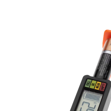
CHF 9.95
inkl. MwSt. und zzgl.
Versandkosten
In den Warenkorb
Sofort lieferbar - in 3-4 Werktagen bei Ihnen
Klein, kompakt und robust
Ladestatus mit farblicher Skalierung
Der Batterietester ist geeignet für die gängigsten
Batterietypen (Typ AAA, AA, C, D), Knopfzellen (mit 1,2 V
/ 1,5 V / 3,0 V) und 9 V Blockbatterien. Er benötigt keine
eigene Stromversorgung und ist immer einsatz­bereit.