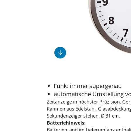
Fußpflegeprodukte
Geschenkideen
Elektromobile
Massage-Produkte
Herrenschuhe
Hausapotheke
Toilettenstühle
Ohrreiniger
Insektenabwehr
Ess- & Trinkhilfen
Sesselschoner
Mützen & Hüte
Kälte- & Wärmetherapie
Urinflaschen &
Nachttöpfe
Parfüm
Kleinmöbel
‎ Alle Anzeigen
‎ Alle Anzeigen
‎ Alle Anzeigen
‎ Alle Anzeigen
‎ Alle Anzeigen
Funk: immer supergenau
automatische Umstellung v
Zeitanzeige in höchster Präzision. 
Rahmen aus Edelstahl, Glasabdeckung.
Sekundenzeiger stehen. Ø 31 cm.
Batteriehinweis:
Batterien sind im Lieferumfang enthal